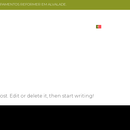
IPAMENTOS REFORMER EM ALVALADE.
ESTÚDIOS
PREÇOS
CALENDÁRIO
st. Edit or delete it, then start writing!